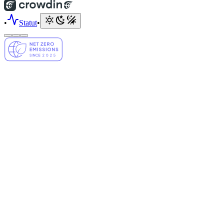
•
Statut
•